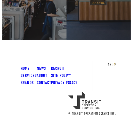
PRODUCE &
CONTACT
OPERATIONS
EN
JP
HOME
NEWS
RECRUIT
SERVICES
ABOUT
SITE POLICY
VIEW MORE
BRANDS
CONTACT
PRIVACY POLICY
VIEW MORE
© TRANSIT OPERATION SERVICE INC.