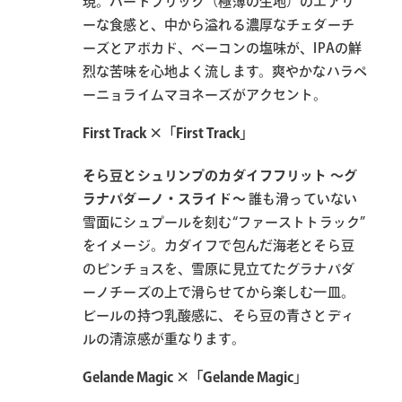
現。パートブリック（極薄の生地）のエアリ
ーな食感と、中から溢れる濃厚なチェダーチ
ーズとアボカド、ベーコンの塩味が、IPAの鮮
烈な苦味を心地よく流します。爽やかなハラペ
ーニョライムマヨネーズがアクセント。
First Track ×「First Track」
そら豆とシュリンプのカダイフフリット 〜グ
ラナパダーノ・スライド〜
誰も滑っていない
雪面にシュプールを刻む“ファーストトラック”
をイメージ。カダイフで包んだ海老とそら豆
のピンチョスを、雪原に見立てたグラナパダ
ーノチーズの上で滑らせてから楽しむ一皿。
ビールの持つ乳酸感に、そら豆の青さとディ
ルの清涼感が重なります。
Gelande Magic ×「Gelande Magic」