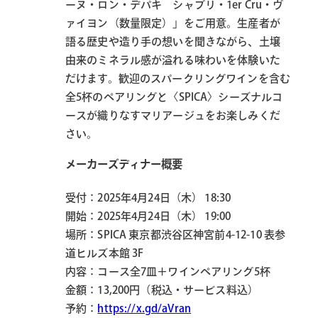
ーヌ・ロン・デパキ シャブリ・1er Cru・ヴ
ァイヨン（数量限定）」をご用意。生産者が
語る歴史や造り手の想いを聞きながら、土壌
由来のミネラル感が溢れる味わいを体験いた
だけます。歓迎のスパークリングワインを含む
全5杯のペアリングと〈SPICA〉シーズナルコ
ースが織りなすマリアージュをお楽しみくだ
さい。
メーカーズディナー概要
受付：2025年4月24日（木） 18:30
開始：2025年4月24日（木） 19:00
場所：SPICA 東京都渋⾕区神宮前4-12-10 表参
道ヒルズ本館 3F
内容：コース全7皿＋ワインペアリング5杯
金額：13,200円（税込・サービス料込）
予約：
https://x.gd/aVran