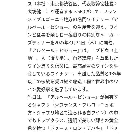
ス（本社：東京都渋谷区、代表取締役社長：
大坊健二）が運営する〈SPICA〉が、フラン
ス・ブルゴーニュ地方の名門ワイナリー『ア
ルベール・ビショー』の生産者を迎え、ワイ
ンと食事を楽しむ一夜限りの特別なメーカー
ズディナーを2025年4月24日（木）に開催。
『アルベール・ビショー』は、「ブドウ（土
地）、人（造り手）、自然環境」を尊重した
ワイン造りを信念に、最高品質のワインを生
産しているワイナリー。卓越した品質と185年
以上の伝統を受け継ぐ醸造工程で世界中のワ
イン愛好家を魅了しています。
当日は、『アルベール・ビショー』が保有す
るシャブリ（※フランス・ブルゴーニュ地
方・シャブリ地区で造られる白ワイン）の中
でもトップクラス、透明で美しい輝きの黄金
色を持つ「ドメーヌ・ロン・デパキ」「ドメ