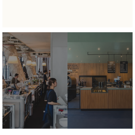
を引き立てる限
Roasters」が仕
定ペアリングフ
掛ける、夏限定
ードを初披露！
の爽快クラフト
ビール『THE
BREW』が7月20
日より発売開
始！