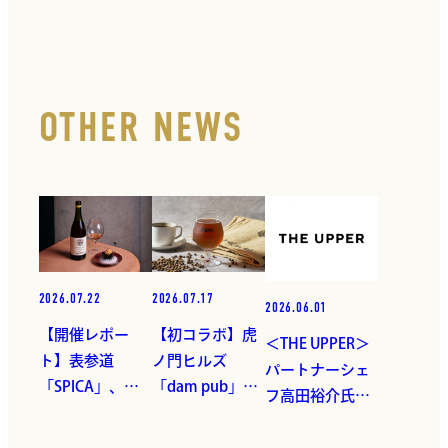
OTHER NEWS
2026.07.22
2026.07.17
2026.06.01
【開催レポー
【初コラボ】虎
＜THE UPPER＞
ト】表参道
ノ門ヒルズ
パートナーシェ
「SPICA」、北
「dam pub」×
フ高田裕介氏と
海道余市町のワ
南青山「Little
の契約満了のお
インと旬の食材
Darling Coffee
知らせ